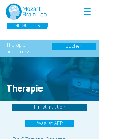
MITGLIEDER
Therapie
Buchen
buchen >>
Therapie
Hirnstimulation
Was ist APP