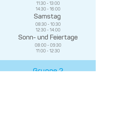
11:30 - 13:00
14:30 - 16:00
Samsta
g
08:30 - 10:30
12:30 - 14:00
Sonn- und Feiertage
08:00 - 09:30
11:00 - 12:30
Gruppe 2
Montag-F
reitag
10:00 - 11:30
13:00 - 14:30
16:00 - 17:30
Samsta
g
10:30 - 12:30
14:00 - 15:30
Sonn- und Feiertage