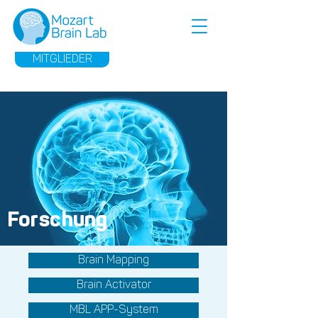
MITGLIEDER
Forschung
Brain Mapping
Brain Activator
MBL APP-System