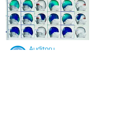
Stationsstraat 36
3800 ST TRUIDEN
BELGIEN
office@mozart-brain-
lab.com
0032 11 70 55 92