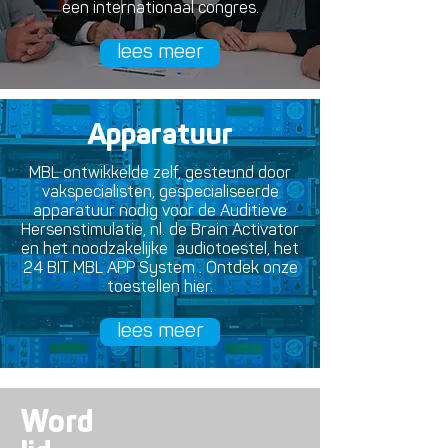
een internationaal congres.
lees meer
Apparatuur
MBL ontwikkelde zelf, gesteund door
vakspecialisten, gespecialiseerde
apparatuur nodig voor de Auditieve
Hersenstimulatie, nl. de Brain Activator
en het noodzakelijke audiotoestel, het
24 BIT MBL APP System . Ontdek onze
toestellen hier.
lees meer
Word