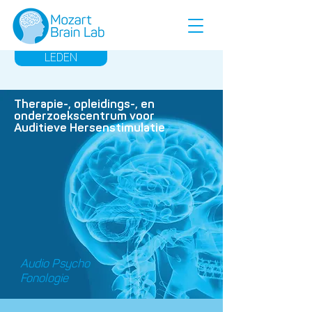
LEDEN
Therapie-, opleidings-, en
onderzoekscentrum voor
Auditieve Hersenstimulatie
Audio Psycho
Fonologie