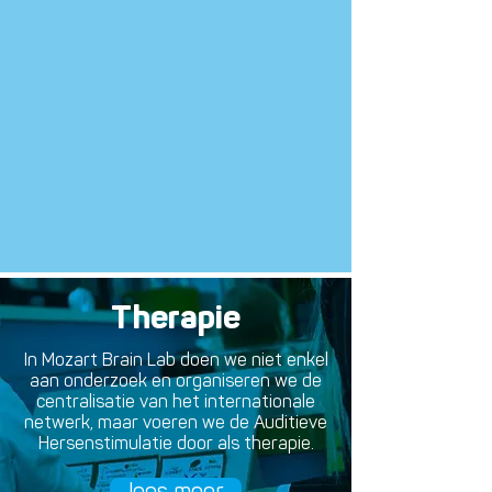
Therapie
Over
MBL
In Mozart Brain Lab doen we niet enkel
aan onderzoek en organiseren we de
centralisatie van het internationale
In Mozart Brain Lab (MBL) werken we met de
netwerk, maar voeren we de Auditieve
Auditieve Hersenstimulatie volgens de
Hersenstimulatie door als therapie.
principes van Professor Alfred Tomatis. MBL
organiseert opleidingen voor therapeuten en