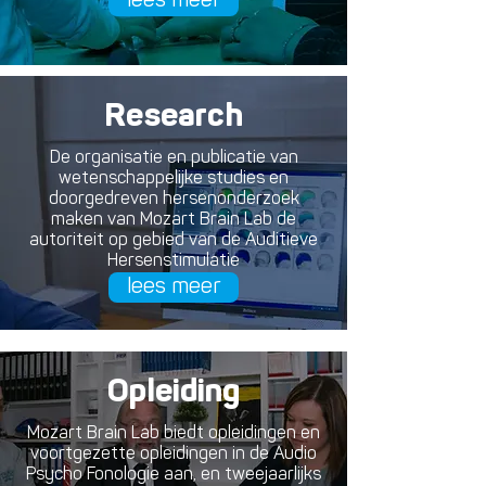
lees meer
zorgt voor de ontwikkeling en verkoop van de
gespecialiseerde apparatuur. Het instituut is
verantwoordelijk voor het internationale
netwerk, studies over de methode en
geavanceerd hersenonderzoek door middel
Research
van QEEG’s, (Brain Mappings)
lees meer
De organisatie en publicatie van
wetenschappelijke studies en
doorgedreven hersenonderzoek
maken van Mozart Brain Lab de
autoriteit op gebied van de Auditieve
Hersenstimulatie
lees meer
Opleiding
Mozart Brain Lab biedt opleidingen en
voortgezette opleidingen in de Audio
Psycho Fonologie aan, en tweejaarlijks