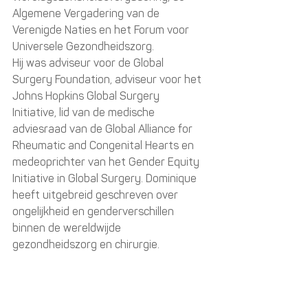
Algemene Vergadering van de 
Verenigde Naties en het Forum voor 
Universele Gezondheidszorg. 
Hij was adviseur voor de Global 
Surgery Foundation, adviseur voor het 
Johns Hopkins Global Surgery 
Initiative, lid van de medische 
adviesraad van de Global Alliance for 
Rheumatic and Congenital Hearts en 
medeoprichter van het Gender Equity 
Initiative in Global Surgery. Dominique 
heeft uitgebreid geschreven over 
ongelijkheid en genderverschillen 
binnen de wereldwijde 
gezondheidszorg en chirurgie. 
Zijn werk is onder andere verschenen 
in de New York Times, de BMJ, JAMA, Al 
Jazeera, Devex, MedPage Today en 