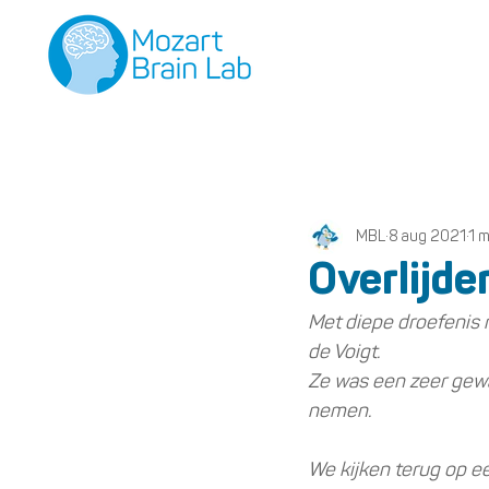
MBL
8 aug 2021
1 
Overlijde
Met diepe droefenis m
de Voigt.
Ze was een zeer gewa
nemen. 
We kijken terug op e