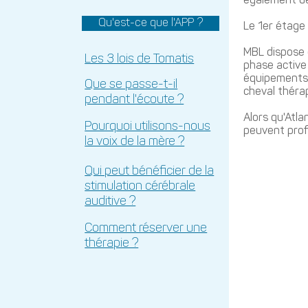
également des
Qu'est-ce que l'APP ?
Le 1er étage 
MBL dispose d
Les 3 lois de Tomatis
phase active
équipements 
Que se passe-t-il
cheval théra
pendant l'écoute ?
Alors qu'Atla
Pourquoi utilisons-nous
peuvent prof
la voix de la mère ?
Qui peut bénéficier de la
stimulation cérébrale
auditive ?
Comment réserver une
thérapie ?