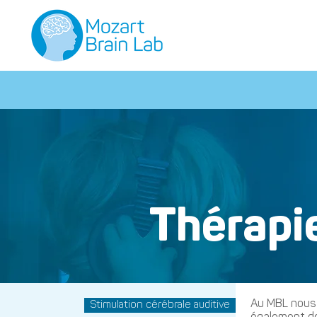
Thérapi
Au MBL nous 
Stimulation cérébrale auditive