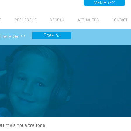
MEMBRES
T
RECHERCHE
RÉSEAU
ACTUALITÉS
CONTACT
Boek nu
therapie >>
au, mais nous traitons