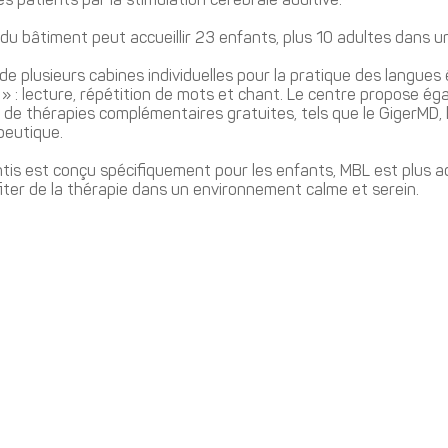
 patients par la stimulation cérébrale auditive.
du bâtiment peut accueillir 23 enfants, plus 10 adultes dans u
e plusieurs cabines individuelles pour la pratique des langues 
 » : lecture, répétition de mots et chant. Le centre propose é
de thérapies complémentaires gratuites, tels que le GigerMD, l
peutique.
ntis est conçu spécifiquement pour les enfants, MBL est plus a
iter de la thérapie dans un environnement calme et serein.