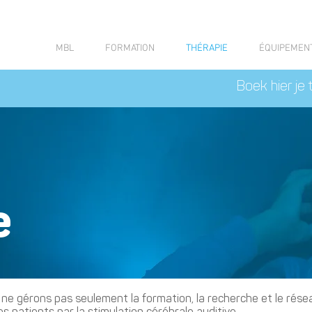
MBL
FORMATION
THÉRAPIE
ÉQUIPEMEN
Boek hier je 
e
ne gérons pas seulement la formation, la recherche et le rése