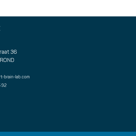
E
raat 36
TROND
t-brain-lab.com
5 92