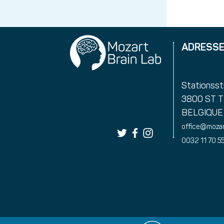
ADRESS
Stationsst
3800 ST 
BELGIQUE
office@mozar
0032 11 70 5