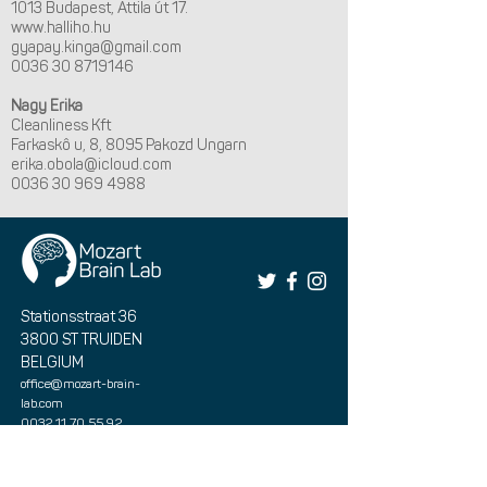
1013 Budapest, Attila út 17.
www.halliho.hu
gyapay.kinga@gmail.com
0036 30 8719146
Nagy Erika
Cleanliness Kft
Farkaskô u, 8, 8095 Pakozd Ungarn
erika.obola@icloud.com
0036 30 969 4988
Stationsstraat 36
3800 ST TRUIDEN
BELGIUM
office@mozart-brain-
lab.com
0032 11 70 55 92