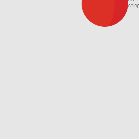
HK-
chin