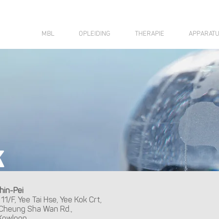
MBL
OPLEIDING
THERAPIE
APPARAT
k
hin-Pei
11/F, Yee Tai Hse, Yee Kok Crt,
Cheung Sha Wan Rd.,