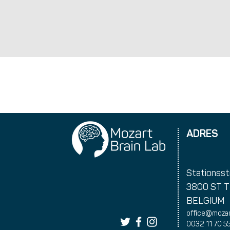
ADRES
Stationsst
3800 ST 
BELGIUM
office@mozar
0032 11 70 5