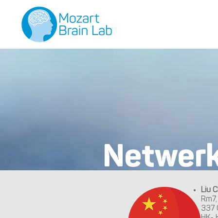
Netwer
Liu C
Rm7, 
337 