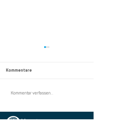
Kommentare
Ein besonderes
Kommentar verfassen...
Wichtige Mitteilung zu
Änderungen