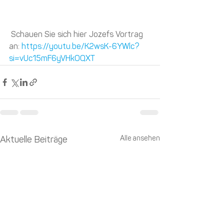
 Schauen Sie sich hier Jozefs Vortrag 
an: 
https://youtu.be/K2wsK-6YWlc?
si=vUc15mF6yVHkOQXT
Alle ansehen
Aktuelle Beiträge