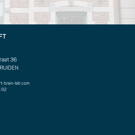
FT
raat 36
TRUIDEN
t-brain-lab.com
5 92