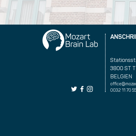
ANSCHRI
Stationsst
3800 ST 
BELGIEN
office@mozar
0032 11 70 5