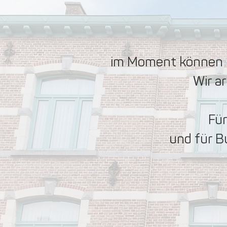
im Moment können S
Wir a
Für
und für B