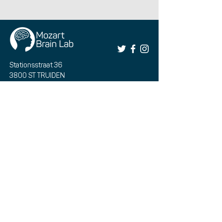
Stationsstraat 36
3800 ST TRUIDEN
BELGIEN
office@mozart-brain-
lab.com
0032 11 70 55 92
Buchen Sie hier Ihre Übernachtungen
und Therapie
Reservieren