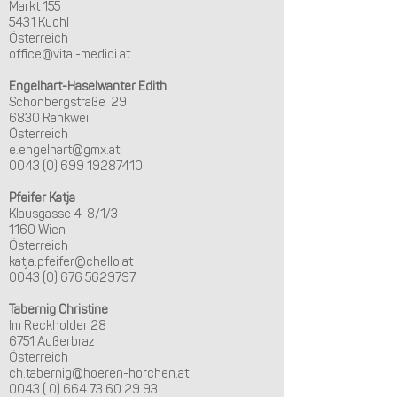
Markt 155
5431 Kuchl
Österreich
office@vital-medici.at
Engelhart-Haselwanter Edith
Schönbergstraße 29
6830 Rankweil
Österreich
e.engelhart@gmx.at
0043 (0) 699 19287410
Pfeifer Katja
Klausgasse 4-8/1/3
1160 Wien
Österreich
katja.pfeifer@chello.at
0043 (0) 676 5629797
Tabernig Christine
Im Reckholder 28
6751 Außerbraz
Österreich
ch.tabernig@hoeren-horchen.at
0043 ( 0) 664 73 60 29 93