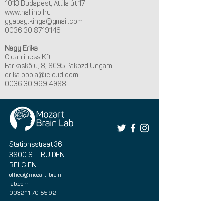
1013 Budapest, Attila út 17.
www.halliho.hu
gyapay.kinga@gmail.com
0036 30 8719146
Nagy Erika
Cleanliness Kft
Farkaskô u, 8, 8095 Pakozd Ungarn
erika.obola@icloud.com
0036 30 969 4988
Stationsstraat 36
3800 ST TRUIDEN
BELGIEN
office@mozart-brain-
lab.com
0032 11 70 55 92