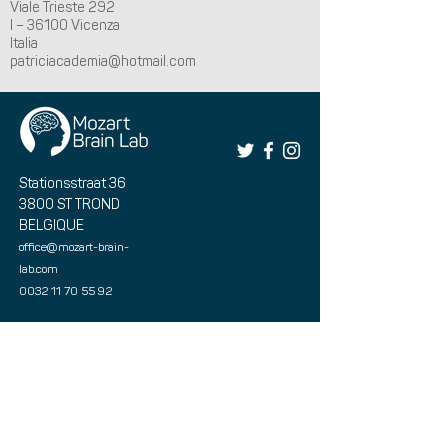
Viale Trieste 292
I – 36100 Vicenza
Italia
patriciacademia@hotmail.com
Stationsstraat 36
3800 ST TROND
BELGIQUE
office@mozart-brain-
lab.com
0032 11 70 55 92
Réservez votre thérapie ici
Réserver