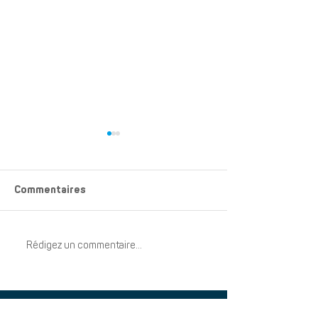
Commentaires
Rédigez un commentaire...
Adieu à Dominique
Communication
Vervoort
importante con
des changemen